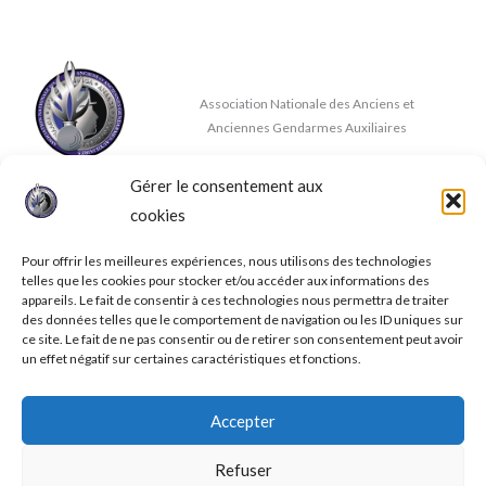
Association Nationale des Anciens et
Anciennes Gendarmes Auxiliaires
Gérer le consentement aux
Nous contacter
cookies
✉
contact@anaaga.eu
11 rue de la Doux, 86140 DOUSSAY
Pour offrir les meilleures expériences, nous utilisons des technologies
telles que les cookies pour stocker et/ou accéder aux informations des
appareils. Le fait de consentir à ces technologies nous permettra de traiter
des données telles que le comportement de navigation ou les ID uniques sur
ce site. Le fait de ne pas consentir ou de retirer son consentement peut avoir
un effet négatif sur certaines caractéristiques et fonctions.
© 2026 A.N.A.A.G.A.
Accepter
Mentions légales
Conditions générales de ventes
Refuser
Politique de confidentialité