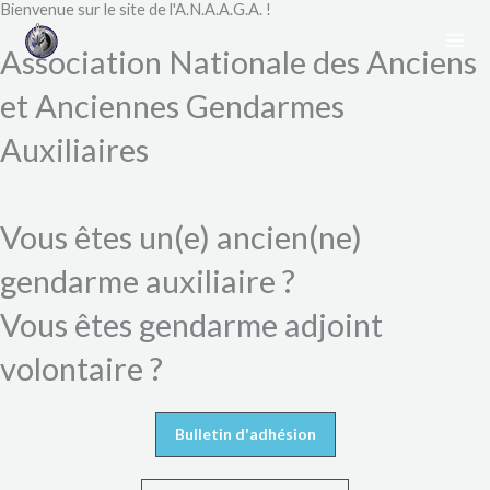
Bienvenue sur le site de l'A.N.A.A.G.A. !​
Aller
au
Association Nationale des Anciens
contenu
et Anciennes Gendarmes
Auxiliaires
Vous êtes un(e) ancien(ne)
gendarme auxiliaire ?
Vous êtes gendarme adjoint
volontaire ?
Bulletin d'adhésion