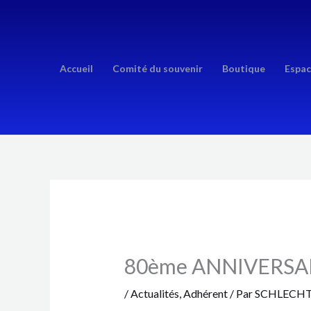
Aller
au
contenu
Accueil
Comité du souvenir
Boutique
Espac
80ème ANNIVERSA
/
Actualités
,
Adhérent
/ Par
SCHLECHT 