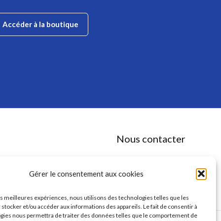
Accéder à la boutique
Nous contacter
✉
contact@anaaga.eu
11 rue de la Doux, 86140 DOUSSAY
Gérer le consentement aux cookies
les meilleures expériences, nous utilisons des technologies telles que les
 stocker et/ou accéder aux informations des appareils. Le fait de consentir à
gies nous permettra de traiter des données telles que le comportement de