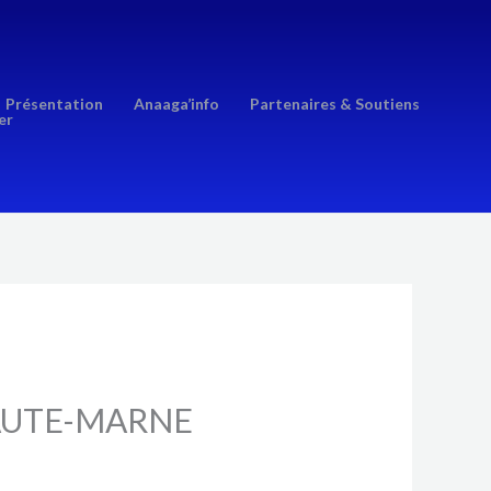
Présentation
Anaaga’info
Partenaires & Soutiens
er
HAUTE-MARNE