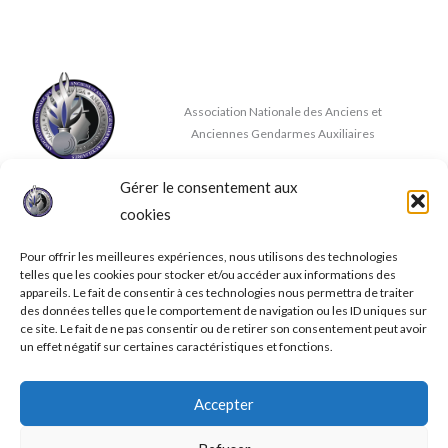
Association Nationale des Anciens et
Anciennes Gendarmes Auxiliaires
Gérer le consentement aux
Nous contacter
cookies
✉
contact@anaaga.eu
11 rue de la Doux, 86140 DOUSSAY
Pour offrir les meilleures expériences, nous utilisons des technologies
telles que les cookies pour stocker et/ou accéder aux informations des
appareils. Le fait de consentir à ces technologies nous permettra de traiter
des données telles que le comportement de navigation ou les ID uniques sur
ce site. Le fait de ne pas consentir ou de retirer son consentement peut avoir
un effet négatif sur certaines caractéristiques et fonctions.
© 2026 A.N.A.A.G.A.
Accepter
Mentions légales
Conditions générales de ventes