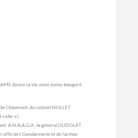
RAME donna sa vie, nous avons inauguré
re de Chaumont, du colonel NOLLET
celle-ci.
rent A.N.A.A.G.A , le général DUDOUIT
 officiers Gendarmerie et de l’armée