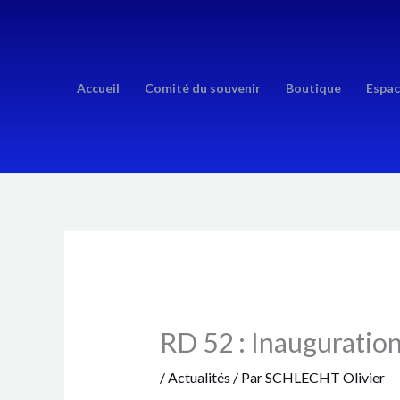
Aller
au
contenu
Accueil
Comité du souvenir
Boutique
Espac
RD 52 : Inauguratio
/
Actualités
/ Par
SCHLECHT Olivier