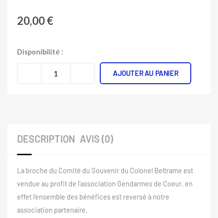
20,00
€
quantité
Disponibilité :
de
AJOUTER AU PANIER
Broche
Colonel
Beltrame
DESCRIPTION
AVIS (0)
La broche du Comité du Souvenir du Colonel Beltrame est
vendue au profit de l’association Gendarmes de Coeur, en
effet l’ensemble des bénéfices est reversé à notre
association partenaire.