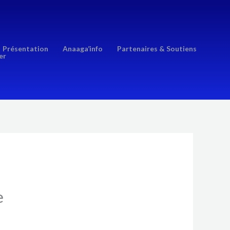
Présentation
Anaaga’info
Partenaires & Soutiens
er
e