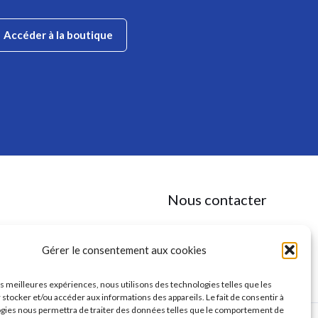
Accéder à la boutique
Nous contacter
✉
contact@anaaga.eu
11 rue de la Doux, 86140 DOUSSAY
Gérer le consentement aux cookies
les meilleures expériences, nous utilisons des technologies telles que les
 stocker et/ou accéder aux informations des appareils. Le fait de consentir à
gies nous permettra de traiter des données telles que le comportement de