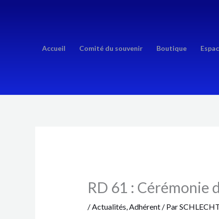
Aller
au
contenu
Accueil
Comité du souvenir
Boutique
Espac
RD 61 : Cérémonie 
/
Actualités
,
Adhérent
/ Par
SCHLECHT 