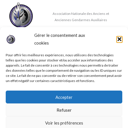
Association Nationale des Anciens et
Anciennes Gendarmes Auxiliaires
Gérer le consentement aux
Nous contacter
cookies
✉
contact@anaaga.eu
11 rue de la Doux, 86140 DOUSSAY
Pour offrir les meilleures expériences, nous utilisons des technologies
telles que les cookies pour stocker et/ou accéder aux informations des
appareils. Le fait de consentir à ces technologies nous permettra de traiter
des données telles que le comportement de navigation ou les ID uniques sur
ce site. Le fait de ne pas consentir ou de retirer son consentement peut avoir
un effet négatif sur certaines caractéristiques et fonctions.
© 2026 A.N.A.A.G.A.
Accepter
Mentions légales
Conditions générales de ventes
Refuser
Politique de confidentialité
Politique de cookies (UE)
Voir les préférences