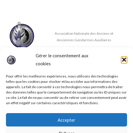
Association Nationale des Anciens et
Anciennes Gendarmes Auxiliaires
Gérer le consentement aux
Nous contacter
cookies
✉
contact@anaaga.eu
11 rue de la Doux, 86140 DOUSSAY
Pour offrir les meilleures expériences, nous utilisons des technologies
telles que les cookies pour stocker et/ou accéder aux informations des
appareils. Le fait de consentir à ces technologies nous permettra de traiter
des données telles que le comportement de navigation ou les ID uniques sur
ce site. Le fait de ne pas consentir ou de retirer son consentement peut avoir
un effet négatif sur certaines caractéristiques et fonctions.
© 2026 A.N.A.A.G.A.
Accepter
Mentions légales
Conditions générales de ventes