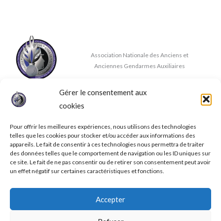
Association Nationale des Anciens et
Anciennes Gendarmes Auxiliaires
Gérer le consentement aux
Nous contacter
cookies
✉
contact@anaaga.eu
11 rue de la Doux, 86140 DOUSSAY
Pour offrir les meilleures expériences, nous utilisons des technologies
telles que les cookies pour stocker et/ou accéder aux informations des
appareils. Le fait de consentir à ces technologies nous permettra de traiter
des données telles que le comportement de navigation ou les ID uniques sur
ce site. Le fait de ne pas consentir ou de retirer son consentement peut avoir
un effet négatif sur certaines caractéristiques et fonctions.
© 2026 A.N.A.A.G.A.
Accepter
Mentions légales
Conditions générales de ventes