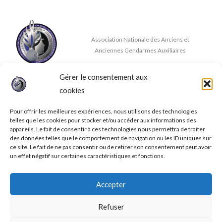
Association Nationale des Anciens et
Anciennes Gendarmes Auxiliaires
Gérer le consentement aux
Nous contacter
cookies
✉
contact@anaaga.eu
11 rue de la Doux, 86140 DOUSSAY
Pour offrir les meilleures expériences, nous utilisons des technologies
telles que les cookies pour stocker et/ou accéder aux informations des
appareils. Le fait de consentir à ces technologies nous permettra de traiter
des données telles que le comportement de navigation ou les ID uniques sur
ce site. Le fait de ne pas consentir ou de retirer son consentement peut avoir
un effet négatif sur certaines caractéristiques et fonctions.
© 2026 A.N.A.A.G.A.
Accepter
Mentions légales
Conditions générales de ventes
Refuser
Politique de confidentialité