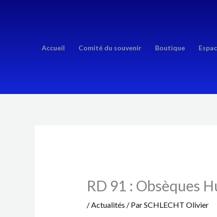
Aller
au
contenu
Accueil
Comité du souvenir
Boutique
Espac
RD 91 : Obsèques H
/
Actualités
/ Par
SCHLECHT Olivier