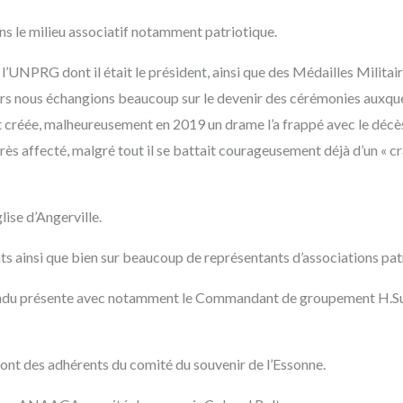
dans le milieu associatif notamment patriotique.
int l’UNPRG dont il était le président, ainsi que des Médailles Militai
rs nous échangions beaucoup sur le devenir des cérémonies auxque
ait créée, malheureusement en 2019 un drame l’a frappé avec le décè
rès affecté, malgré tout il se battait courageusement déjà d’un « cra
glise d’Angerville.
 ainsi que bien sur beaucoup de représentants d’associations patr
tendu présente avec notamment le Commandant de groupement H.Sub
ont des adhérents du comité du souvenir de l’Essonne.