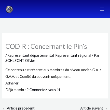
Aller
au
contenu
CODIR : Concernant le Pin’s
/
Représentant départemental
,
Représentant régional
/ Par
SCHLECHT Olivier
Ce contenu est réservé aux membres du niveau Ancien G.A. /
G.A.V. et Comité du souvenir uniquement.
Adhérer
Déjà membre ?
Connectez-vous ici
←
Article précédent
Article suivant
→