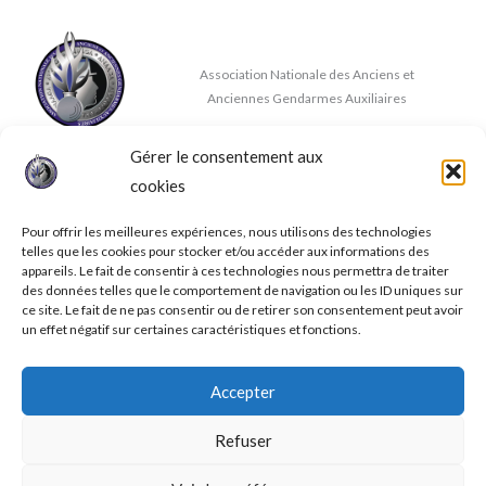
Association Nationale des Anciens et
Anciennes Gendarmes Auxiliaires
Gérer le consentement aux
Nous contacter
cookies
✉
contact@anaaga.eu
11 rue de la Doux, 86140 DOUSSAY
Pour offrir les meilleures expériences, nous utilisons des technologies
telles que les cookies pour stocker et/ou accéder aux informations des
appareils. Le fait de consentir à ces technologies nous permettra de traiter
des données telles que le comportement de navigation ou les ID uniques sur
ce site. Le fait de ne pas consentir ou de retirer son consentement peut avoir
un effet négatif sur certaines caractéristiques et fonctions.
© 2026 A.N.A.A.G.A.
Accepter
Mentions légales
Conditions générales de ventes
Refuser
Politique de confidentialité
Politique de cookies (UE)