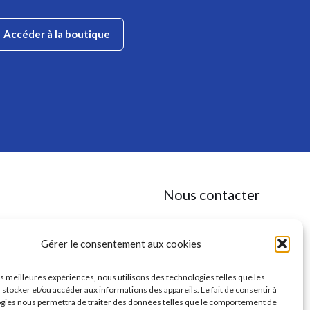
Accéder à la boutique
Nous contacter
✉
contact@anaaga.eu
11 rue de la Doux, 86140 DOUSSAY
Gérer le consentement aux cookies
les meilleures expériences, nous utilisons des technologies telles que les
 stocker et/ou accéder aux informations des appareils. Le fait de consentir à
gies nous permettra de traiter des données telles que le comportement de