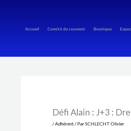
Aller
au
contenu
Accueil
Comité du souvenir
Boutique
Espac
Défi Alain : J+3 : Dr
/
Adhérent
/ Par
SCHLECHT Olivier