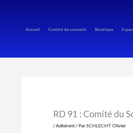
Aller
au
contenu
Accueil
Comité du souvenir
Boutique
Espac
RD 91 : Comité du S
/
Adhérent
/ Par
SCHLECHT Olivier