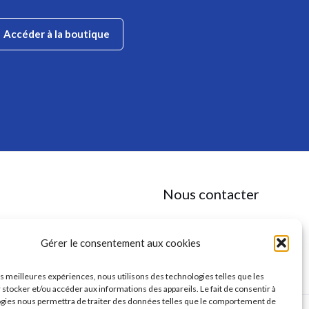
Accéder à la boutique
Nous contacter
✉
contact@anaaga.eu
11 rue de la Doux, 86140 DOUSSAY
Gérer le consentement aux cookies
les meilleures expériences, nous utilisons des technologies telles que les
 stocker et/ou accéder aux informations des appareils. Le fait de consentir à
gies nous permettra de traiter des données telles que le comportement de