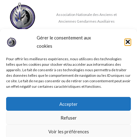
Association Nationale des Anciens et
Anciennes Gendarmes Auxiliaires
Gérer le consentement aux
Nous contacter
cookies
✉
contact@anaaga.eu
11 rue de la Doux, 86140 DOUSSAY
Pour offrir les meilleures expériences, nous utilisons des technologies
telles que les cookies pour stocker et/ou accéder aux informations des
appareils. Le fait de consentir à ces technologies nous permettra de traiter
des données telles que le comportement de navigation ou les ID uniques sur
ce site. Le fait de ne pas consentir ou de retirer son consentement peut avoir
un effet négatif sur certaines caractéristiques et fonctions.
© 2026 A.N.A.A.G.A.
Accepter
Mentions légales
Conditions générales de ventes
Refuser
Politique de confidentialité
Politique de cookies (UE)
Voir les préférences