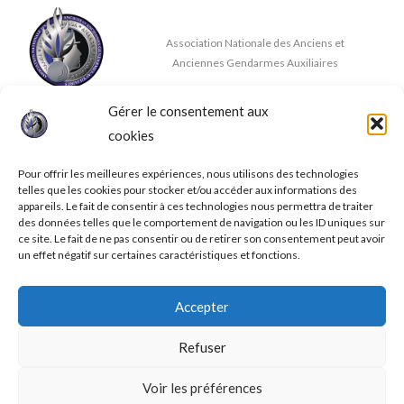
Association Nationale des Anciens et
Anciennes Gendarmes Auxiliaires
Gérer le consentement aux
Nous contacter
cookies
✉
contact@anaaga.eu
11 rue de la Doux, 86140 DOUSSAY
Pour offrir les meilleures expériences, nous utilisons des technologies
telles que les cookies pour stocker et/ou accéder aux informations des
appareils. Le fait de consentir à ces technologies nous permettra de traiter
des données telles que le comportement de navigation ou les ID uniques sur
ce site. Le fait de ne pas consentir ou de retirer son consentement peut avoir
un effet négatif sur certaines caractéristiques et fonctions.
© 2026 A.N.A.A.G.A.
Accepter
Mentions légales
Conditions générales de ventes
Refuser
Politique de confidentialité
Politique de cookies (UE)
Voir les préférences