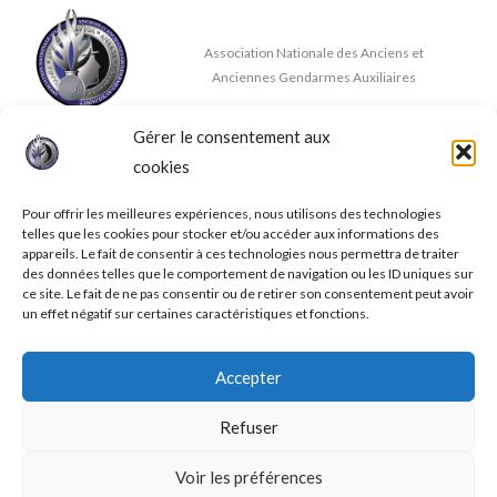
Association Nationale des Anciens et
Anciennes Gendarmes Auxiliaires
Gérer le consentement aux
Nous contacter
cookies
✉
contact@anaaga.eu
11 rue de la Doux, 86140 DOUSSAY
Pour offrir les meilleures expériences, nous utilisons des technologies
telles que les cookies pour stocker et/ou accéder aux informations des
appareils. Le fait de consentir à ces technologies nous permettra de traiter
des données telles que le comportement de navigation ou les ID uniques sur
ce site. Le fait de ne pas consentir ou de retirer son consentement peut avoir
un effet négatif sur certaines caractéristiques et fonctions.
© 2026 A.N.A.A.G.A.
Accepter
Mentions légales
Conditions générales de ventes
Refuser
Politique de confidentialité
Politique de cookies (UE)
Voir les préférences