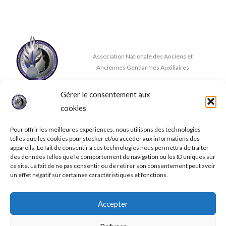
Association Nationale des Anciens et
Anciennes Gendarmes Auxiliaires
Gérer le consentement aux
Nous contacter
cookies
✉
contact@anaaga.eu
11 rue de la Doux, 86140 DOUSSAY
Pour offrir les meilleures expériences, nous utilisons des technologies
telles que les cookies pour stocker et/ou accéder aux informations des
appareils. Le fait de consentir à ces technologies nous permettra de traiter
des données telles que le comportement de navigation ou les ID uniques sur
ce site. Le fait de ne pas consentir ou de retirer son consentement peut avoir
un effet négatif sur certaines caractéristiques et fonctions.
© 2026 A.N.A.A.G.A.
Accepter
Mentions légales
Conditions générales de ventes