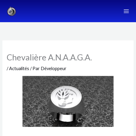
Aller
au
contenu
Chevalière A.N.A.A.G.A.
/
Actualités
/ Par
Développeur